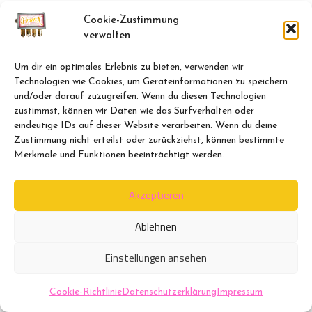
Eure Spenden gehen zu 100% an die
Cookie-Zustimmung
Künstler*innen und …
Weiterlesen …
verwalten
Um dir ein optimales Erlebnis zu bieten, verwenden wir
Kategorien
news
Technologien wie Cookies, um Geräteinformationen zu speichern
und/oder darauf zuzugreifen. Wenn du diesen Technologien
Schlagwörter
Berlin
,
Crowdfunding
,
Hilfe
,
Kultur
,
zustimmst, können wir Daten wie das Surfverhalten oder
eindeutige IDs auf dieser Website verarbeiten. Wenn du deine
Kunst
,
Musik
,
Projekt
,
RAW
,
Soforthilfe
,
Zustimmung nicht erteilst oder zurückziehst, können bestimmte
Solidarität
,
Soziokultur
Merkmale und Funktionen beeinträchtigt werden.
Akzeptieren
Ablehnen
Impressum
Datenschutzerklärung
Einstellungen ansehen
Cookie-Richtlinie (EU)
© PrunX 2017 - 2026
Cookie-Richtlinie
Datenschutzerklärung
Impressum