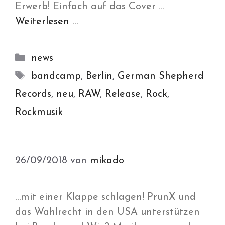
Erwerb! Einfach auf das Cover …
Weiterlesen …
Kategorien
news
Schlagwörter
bandcamp
,
Berlin
,
German Shepherd
Records
,
neu
,
RAW
,
Release
,
Rock
,
Rockmusik
26/09/2018
von
mikado
…mit einer Klappe schlagen! PrunX und
das Wahlrecht in den USA unterstützen