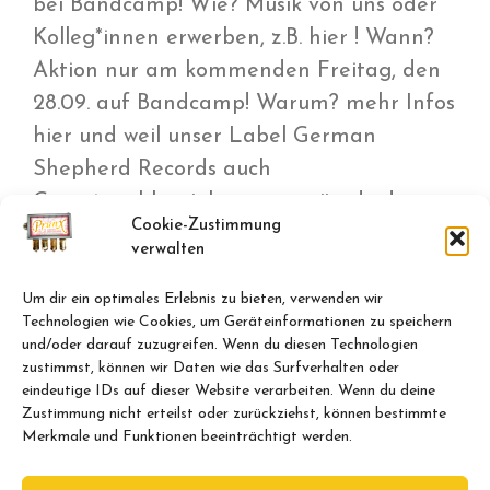
bei Bandcamp! Wie? Musik von uns oder
Kolleg*innen erwerben, z.B. hier ! Wann?
Aktion nur am kommenden Freitag, den
28.09. auf Bandcamp! Warum? mehr Infos
hier und weil unser Label German
Shepherd Records auch
Gemeinwohlprojekte unterstützt! …das
Cookie-Zustimmung
jüngste Gerücht besagt, dass wir im …
verwalten
Weiterlesen …
Um dir ein optimales Erlebnis zu bieten, verwenden wir
Technologien wie Cookies, um Geräteinformationen zu speichern
Kategorien
und/oder darauf zuzugreifen. Wenn du diesen Technologien
news
zustimmst, können wir Daten wie das Surfverhalten oder
Schlagwörter
bandcamp
,
election
,
German
eindeutige IDs auf dieser Website verarbeiten. Wenn du deine
Zustimmung nicht erteilst oder zurückziehst, können bestimmte
Shepherd Records
,
music
,
USA
,
vote
,
Merkmale und Funktionen beeinträchtigt werden.
Wahlrecht