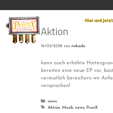
Zum
Inhalt
springen
Hier und jetzt
Aktion
16/05/2018
von
mikado
kann auch erhöhte Hintergrund
bereiten eine neue EP vor, ba
vermutlich bereichern wir Anf
versprochen!
Kategorien
news
Schlagwörter
Aktion
,
Musik
,
news
,
PrunX