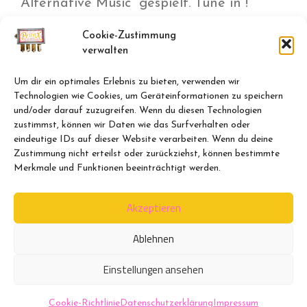
Alternative Music“ gespielt. Tune in !
Cookie-Zustimmung
Am Mittwoch, 14. Juni, sind wir dann auf
verwalten
Bob Osbornes Podcast
„Aural Delight“
ab
Um dir ein optimales Erlebnis zu bieten, verwenden wir
13 Uhr zu hören. „
Two hours of music with
Technologien wie Cookies, um Geräteinformationen zu speichern
no waffle
“
und/oder darauf zuzugreifen. Wenn du diesen Technologien
zustimmst, können wir Daten wie das Surfverhalten oder
eindeutige IDs auf dieser Website verarbeiten. Wenn du deine
Wem das noch immer nicht genug war,
Zustimmung nicht erteilst oder zurückziehst, können bestimmte
dem sei Graemes Podcast auf
„Container
Merkmale und Funktionen beeinträchtigt werden.
Driver“
empfohlen.
Akzeptieren
Ablehnen
Impressum
Datenschutzerklärung
Einstellungen ansehen
Cookie-Richtlinie (EU)
© PrunX 2017 - 2026
Cookie-Richtlinie
Datenschutzerklärung
Impressum