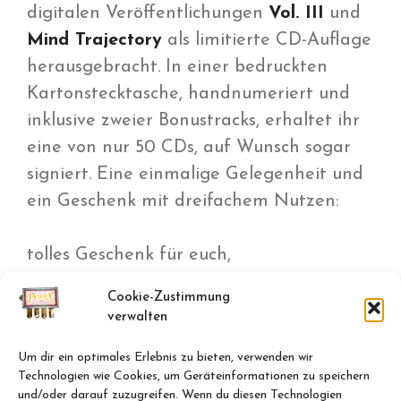
digitalen Veröffentlichungen
Vol. III
und
Mind Trajectory
als limitierte CD-Auflage
herausgebracht. In einer bedruckten
Kartonstecktasche, handnumeriert und
inklusive zweier Bonustracks, erhaltet ihr
eine von nur 50 CDs, auf Wunsch sogar
signiert. Eine einmalige Gelegenheit und
ein Geschenk mit dreifachem Nutzen:
tolles Geschenk für euch,
Cookie-Zustimmung
tolles Geschenk für den Beschenkten,
verwalten
Um dir ein optimales Erlebnis zu bieten, verwenden wir
und ein tolles Geschenk für uns!
Technologien wie Cookies, um Geräteinformationen zu speichern
und/oder darauf zuzugreifen. Wenn du diesen Technologien